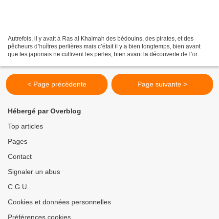
Autrefois, il y avait à Ras al Khaimah des bédouins, des pirates, et des
pêcheurs d’huîtres perlières mais c’était il y a bien longtemps, bien avant
que les japonais ne cultivent les perles, bien avant la découverte de l’or
noir…Reste un joli musée sur...
< Page précédente
Page suivante >
Hébergé par Overblog
Top articles
Pages
Contact
Signaler un abus
C.G.U.
Cookies et données personnelles
Préférences cookies