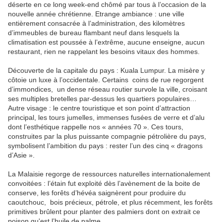
déserte en ce long week-end chômé par tous à l’occasion de la
nouvelle année chrétienne. Etrange ambiance : une ville
entièrement consacrée à l’administration, des kilomètres
d’immeubles de bureau flambant neuf dans lesquels la
climatisation est poussée à l’extrême, aucune enseigne, aucun
restaurant, rien ne rappelant les besoins vitaux des hommes.
Découverte de la capitale du pays : Kuala Lumpur. La misère y
côtoie un luxe à l’occidentale. Certains coins de rue regorgent
d’immondices, un dense réseau routier survole la ville, croisant
ses multiples bretelles par-dessus les quartiers populaires…
Autre visage : le centre touristique et son point d’attraction
principal, les tours jumelles, immenses fusées de verre et d’alu
dont l’esthétique rappelle nos « années 70 ». Ces tours,
construites par la plus puissante compagnie pétrolière du pays,
symbolisent l’ambition du pays : rester l’un des cinq « dragons
d’Asie ».
La Malaisie regorge de ressources naturelles internationalement
convoitées : l’étain fut exploité dès l’avènement de la boite de
conserve, les forêts d’hévéa saignèrent pour produire du
caoutchouc, bois précieux, pétrole, et plus récemment, les forêts
primitives brûlent pour planter des palmiers dont on extrait ce
poison qu'est l’huile de palme…