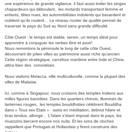
une expérience de grande vigilance, il faut aussi éviter les singes
chapardeurs qui déboulent, les motards transportant femme et
enfants, têtes nues, les automobilistes indolents qui bavardent et
oublient qu’ils roulent… Le réseau routier de qualité permet de
traverser le pays du Sud au Nord sans grande difficulté.
Côte Ouest : le temps est stable, serein, un temps idéal pour
apprendre à conjuguer les verbes être et avoir!
Nous remontons la péninsule le long de cette côte Ouest,
découvrant de jolies villes au patrimoine aussi riche qu’ancien.
Cette région stratégique, carrefour maritime entre Inde et Chine,
attira bien des convoitises.
Nous visitons Melacca, ville multiculturelle, comme la plupart des
villes de Malaisie.
Ici, comme à Singapour, nous croisons des temples Indiens aux
milles figures bariolées. Dans les quartiers chinois, illuminés de
lanternes rouges, les temples bouddhistes célèbrent Bouddha
dans « Tous ses Etats » : assis en méditation, debout hilare et
bras tendus, allongé… L’Islam s’étant imposé dans le pays, les
muezzins bercent encore nos nuits. Et les sons de cloches
rappellent que Portugais et Hollandais y firent construire des