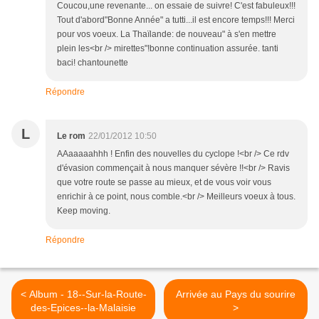
Coucou,une revenante... on essaie de suivre! C'est fabuleux!!!
Tout d'abord"Bonne Année" a tutti...il est encore temps!!! Merci
pour vos voeux. La Thaïlande: de nouveau" à s'en mettre
plein les<br /> mirettes"!bonne continuation assurée. tanti
baci! chantounette
Répondre
L
Le rom
22/01/2012 10:50
AAaaaaahhh ! Enfin des nouvelles du cyclope !<br /> Ce rdv
d'évasion commençait à nous manquer sévère !!<br /> Ravis
que votre route se passe au mieux, et de vous voir vous
enrichir à ce point, nous comble.<br /> Meilleurs voeux à tous.
Keep moving.
Répondre
< Album - 18--Sur-la-Route-
Arrivée au Pays du sourire
des-Epices--la-Malaisie
>